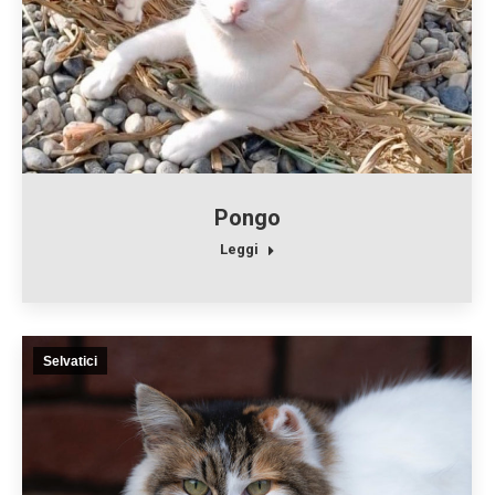
Pongo
Leggi
Selvatici