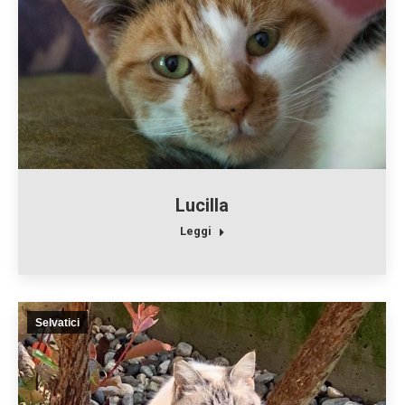
Lucilla
Leggi
Selvatici