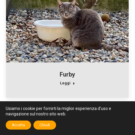
Furby
Leggi
Usiamo i cookie per fornirti la miglior esperienza d'uso e
navigazione sul nostro sito web.
Selvatici
Accetta
Chiudi