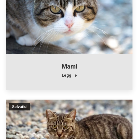
Mami
Leggi
Selvatici