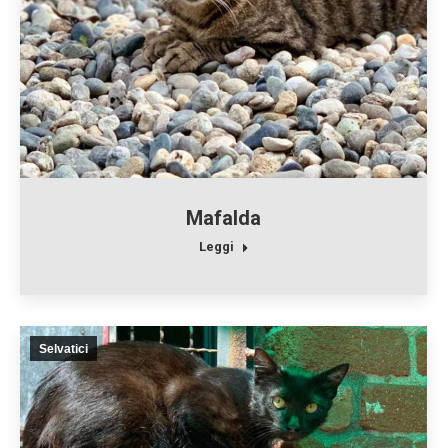
Mafalda
Leggi
Selvatici