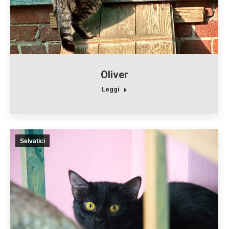
Oliver
Leggi
Selvatici