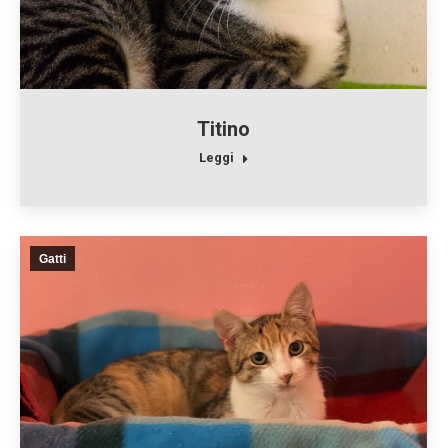
Titino
Leggi
Gatti