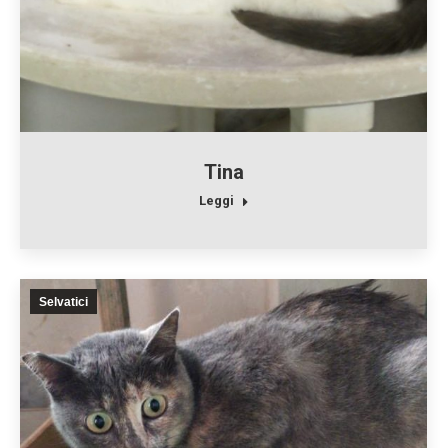
Tina
Leggi
Selvatici