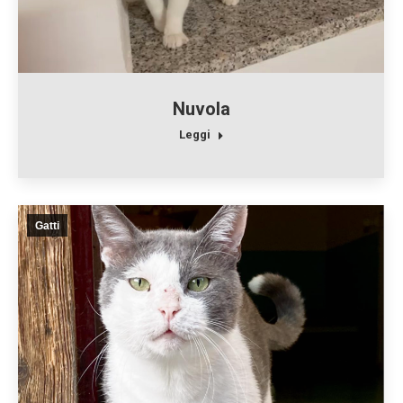
Nuvola
Leggi
Gatti