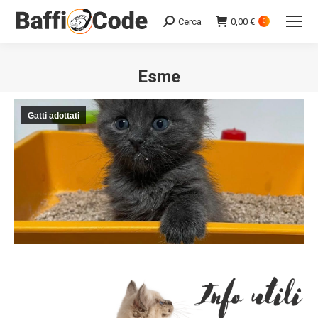
Cerca
0,00
€
Search:
0
Esme
Gatti adottati