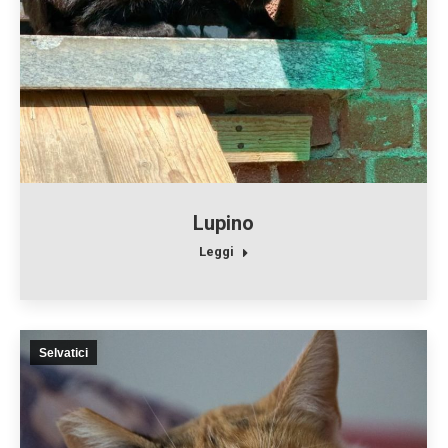
Lupino
Leggi
Selvatici