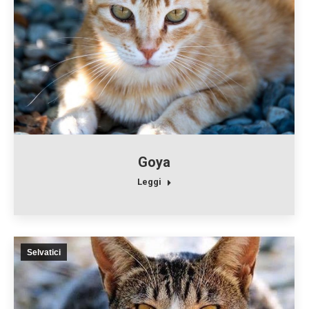
Goya
Leggi
Selvatici