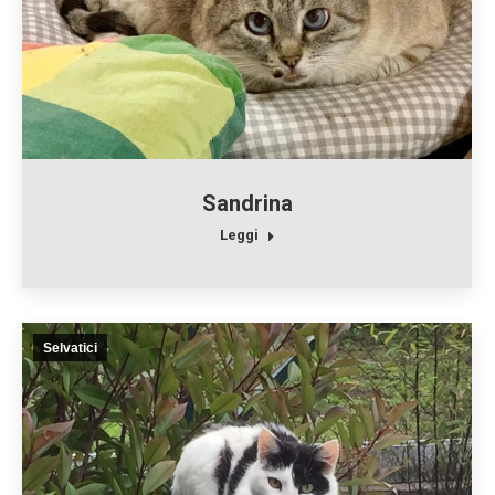
Sandrina
Leggi
Selvatici