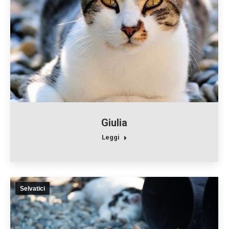
Giulia
Leggi
Selvatici