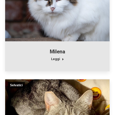
Milena
Leggi
Selvatici