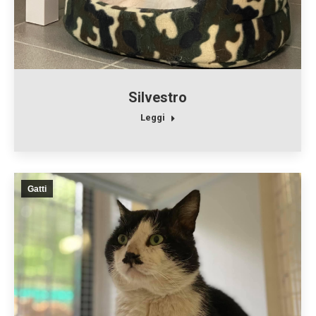
Silvestro
Leggi
Gatti