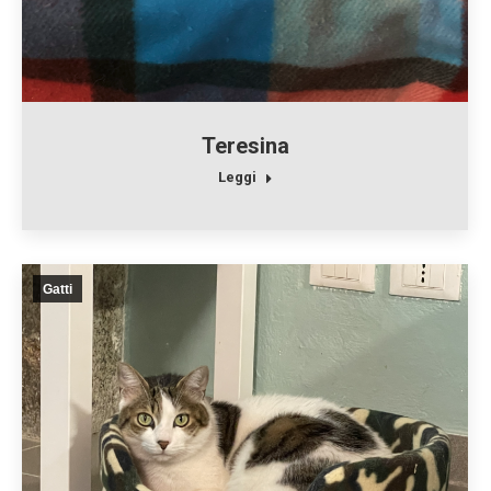
Teresina
Leggi
Gatti