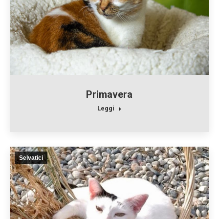
Primavera
Leggi
Selvatici