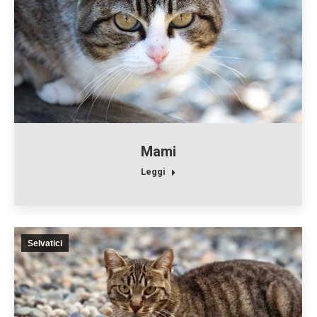
Mami
Leggi
Selvatici