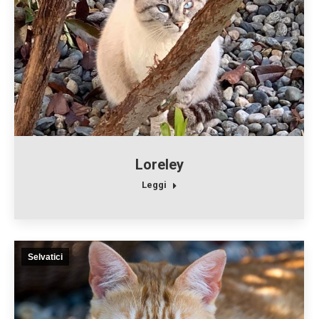
Loreley
Leggi
Selvatici