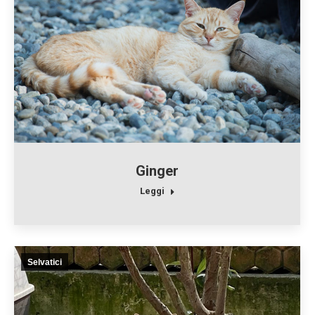
Ginger
Leggi
Selvatici