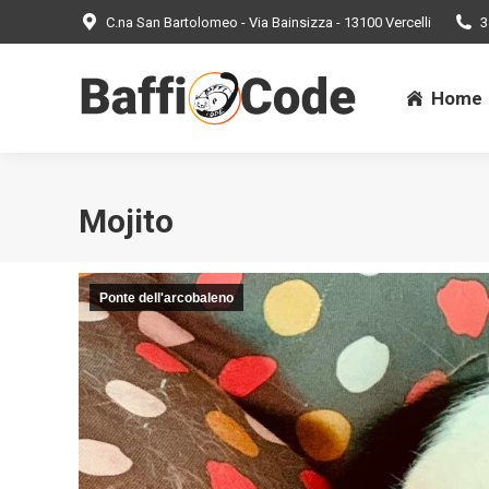
C.na San Bartolomeo - Via Bainsizza - 13100 Vercelli
3
Home
Home
Mojito
Ponte dell'arcobaleno