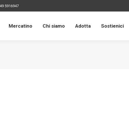
49 5916947
Mercatino
Chi siamo
Adotta
Sostienici
Mercatino
Chi siamo
Adotta
Sostienici