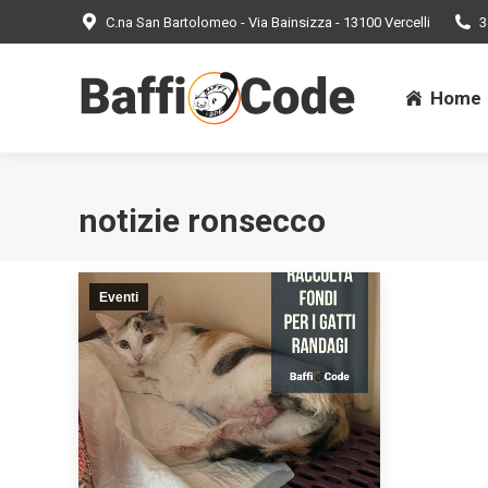
C.na San Bartolomeo - Via Bainsizza - 13100 Vercelli
3
Home
Home
notizie ronsecco
Eventi