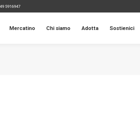
49 5916947
Mercatino
Chi siamo
Adotta
Sostienici
Mercatino
Chi siamo
Adotta
Sostienici