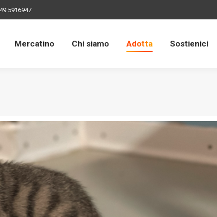
49 5916947
Mercatino
Chi siamo
Adotta
Sostienici
Mercatino
Chi siamo
Adotta
Sostienici