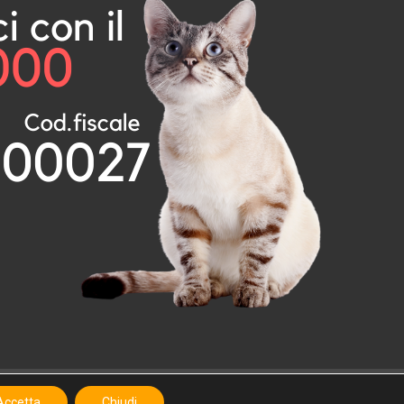
Privacy Policy
Termini e Condizioni
Carrello
Shop
Accetta
Chiudi