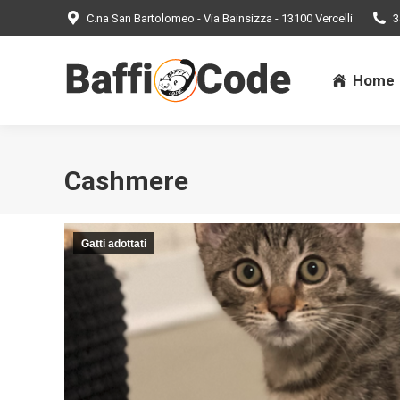
C.na San Bartolomeo - Via Bainsizza - 13100 Vercelli
3
Home
Home
Cashmere
Gatti adottati