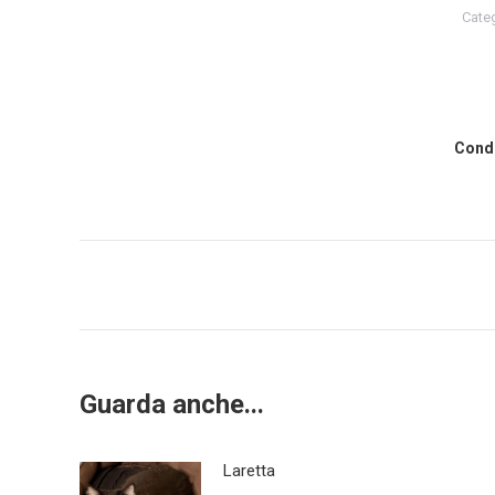
Cate
Condi
Post
navigation
Guarda anche...
Laretta