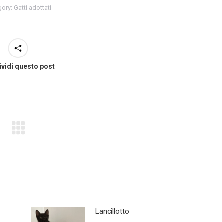
gory:
Gatti adottati
vidi questo post
Lancillotto