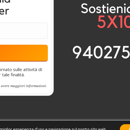
nato sulle attività dI
ale finalità.
 avere maggiori informazioni.
a miglior esperienza d'uso e navigazione sul nostro sito web.