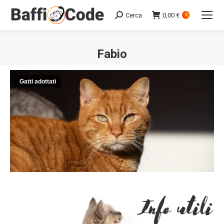
Cerca
0,00
€
Search:
0
Fabio
Gatti adottati