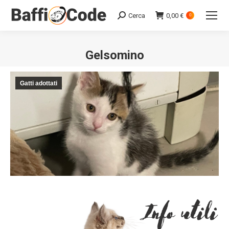
Cerca
0,00
€
Search:
0
Gelsomino
Gatti adottati