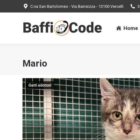
C.na San Bartolomeo - Via Bainsizza - 13100 Vercelli
3
Home
Home
Mario
Gatti adottati