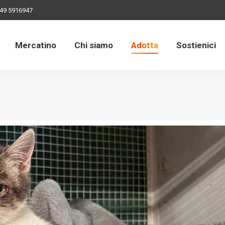
49 5916947
Mercatino
Chi siamo
Adotta
Sostienici
Mercatino
Chi siamo
Adotta
Sostienici