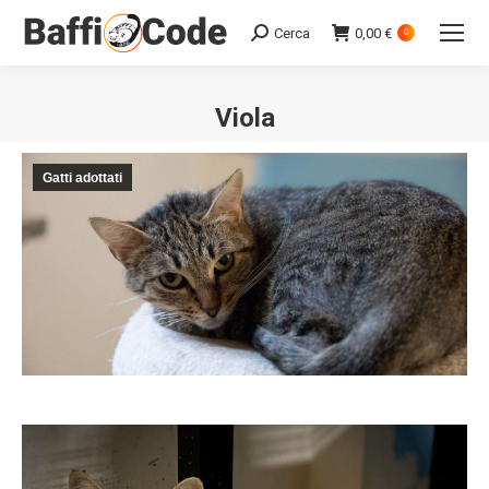
Cerca
0,00
€
Search:
0
Viola
Gatti adottati