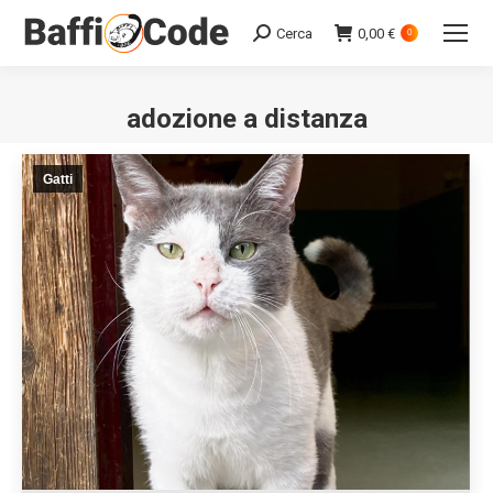
Cerca
0,00
€
Search:
0
adozione a distanza
Gatti