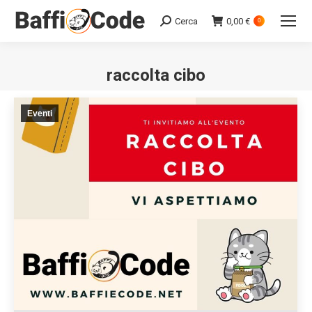
Cerca
0,00
€
Search:
0
raccolta cibo
Eventi