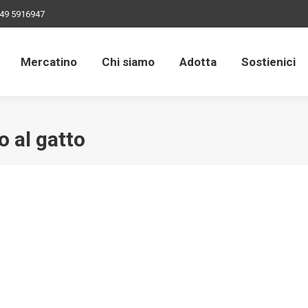
49 5916947
Mercatino
Chi siamo
Adotta
Sostienici
Mercatino
Chi siamo
Adotta
Sostienici
 al gatto