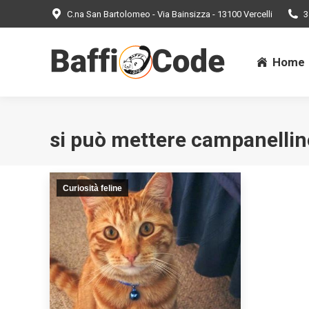
C.na San Bartolomeo - Via Bainsizza - 13100 Vercelli
3
Home
Home
si può mettere campanellino
Curiosità feline