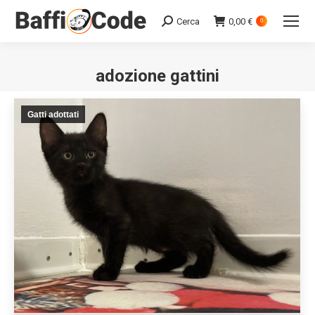
Cerca
0,00
€
Search:
0
adozione gattini
Gatti adottati