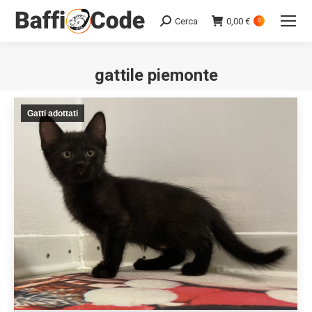
Cerca
0,00
€
Search:
0
gattile piemonte
Gatti adottati