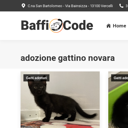
C.na San Bartolomeo - Via Bainsizza - 13100 Vercelli
3
Home
Home
adozione gattino novara
Gatti adottati
Gatti ado