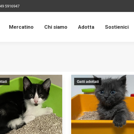
49 5916947
Mercatino
Chi siamo
Adotta
Sostienici
Mercatino
Chi siamo
Adotta
Sostienici
ttati
Gatti adottati