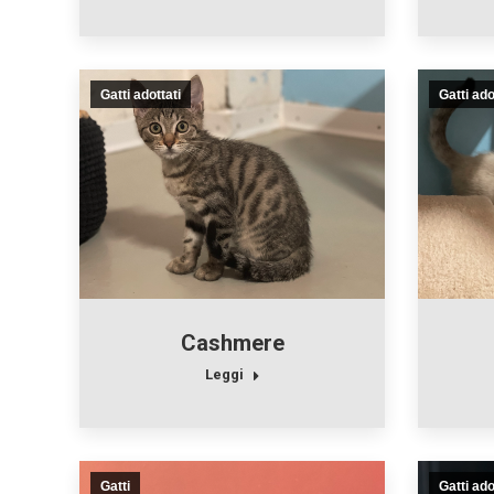
Gatti adottati
Gatti ado
Cashmere
Leggi
Gatti
Gatti ado