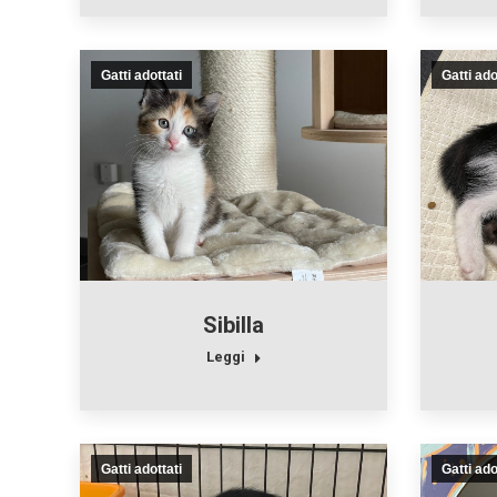
Gatti adottati
Gatti ado
Sibilla
Leggi
Gatti adottati
Gatti ado