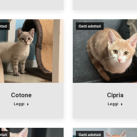
ttati
Gatti adottati
Cotone
Cipria
Leggi
Leggi
ttati
Gatti adottati