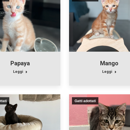
Papaya
Mango
Leggi
Leggi
ttati
Gatti adottati